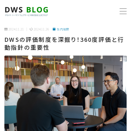
MENU
2024.11.21
2024.11.26
社内制度
DWSの評価制度を深掘り！360度評価と行
ホーム
動指針の重要性
AWS
プログラミング
ビジネス
リモートワーク
社内制度