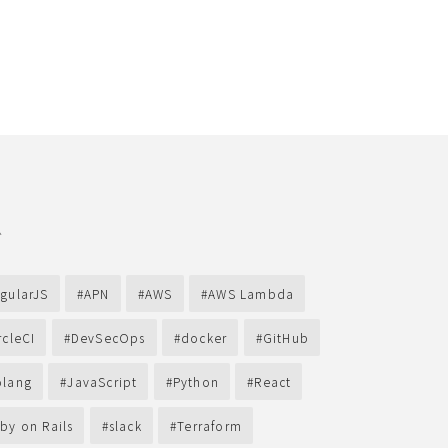
グ
gularJS
APN
AWS
AWS Lambda
rcleCI
DevSecOps
docker
GitHub
lang
JavaScript
Python
React
by on Rails
slack
Terraform