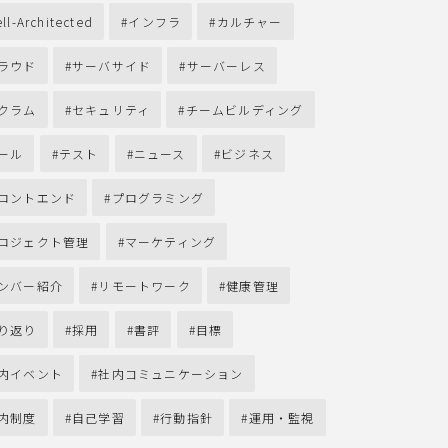
ll-Architected
インフラ
カルチャー
ラウド
サーバサイド
サーバーレス
クラム
セキュリティ
チームビルディング
ール
テスト
ニュース
ビジネス
ロントエンド
プログラミング
ロジェクト管理
マーケティング
ンバー紹介
リモートワーク
健康管理
り返り
採用
書評
目標
内イベント
社内コミュニケーション
内制度
自己学習
行動指針
運用・監視