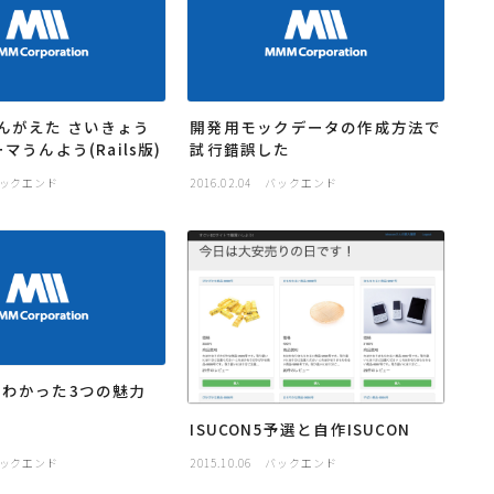
んがえた さいきょう
開発用モックデータの作成方法で
マうんよう(Rails版)
試行錯誤した
ックエンド
2016.02.04
バックエンド
でわかった3つの魅力
ISUCON5予選と自作ISUCON
ックエンド
2015.10.06
バックエンド