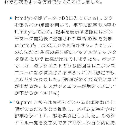
れぞれ次のような方針で行くことにしました。
htmlify: 初期データでDBに入っている(リンク
を張るべき)単語を用いて、事前に記事の内容を
htmlify しておく。記事を表示する際にはベン
チマーク開始後に追加された単語
のみ
を対象
に htmlify してのリンクを追加する。ただしこ
の方法だと
単語の長い順にマッチさせてリンク
を張る
という仕様が崩れてしまうため、ベンチ
マーカーのリクエストのうち数回はレスポンス
エラーになり減点されるだろうという想定のも
と取り掛かりました。(処理が軽くなる分スコア
が上がるか、レスポンスエラーが増えてスコア
が下がるかドキドキ)
isupam: こちらはおそらくスパムの単語数に上
限があるだろうなと推測し、スパム文字を含む
記事のタイトル一覧を書き出しました。そのタ
イトル一覧を文字列でアプリケーション内に持