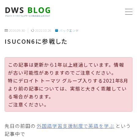
MENU
2016.09.30
2022.10.26
バックエンド
ISUCON6に参戦した
ホーム
AWS
この記事は更新から1年以上経過しています。情報
が古い可能性がありますのでご注意ください。
プログラミング
特にデロイト トーマツ グループ入りする2021年8月
より前の記事については、実態と大きく乖離してい
ビジネス
る場合があります。
ご注意ください。
リモートワーク
先日の前田の
外国語学習支援制度で英語を学ぶ
という
社内制度
記事中で