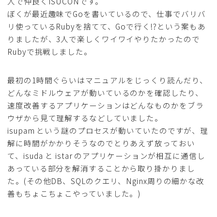
人で仲良くISUCONです。
ぼくが最近趣味でGoを書いているので、仕事でバリバ
リ使っているRubyを捨てて、Goで行く!?という案もあ
りましたが、3人で楽しくワイワイやりたかったので
Rubyで挑戦しました。
最初の1時間ぐらいはマニュアルをじっくり読んだり、
どんなミドルウェアが動いているのかを確認したり、
速度改善するアプリケーションはどんなものかをブラ
ウザから見て理解するなどしていました。
isupam という謎のプロセスが動いていたのですが、理
解に時間がかかりそうなのでとりあえず放っておい
て、isuda と istar のアプリケーションが相互に通信し
あっている部分を解消することから取り掛かりまし
た。(その他DB、SQLのクエリ、Nginx周りの細かな改
善もちょこちょこやっていました。)