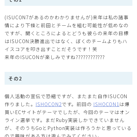
(ISUCON7があるのかわかりませんが)来年は私の諸事
情により下條と前田とチームを組む可能性が低めなの
ですが、聞くところによるとどうも彼らの来年の目標
はISUCON決勝進出ではなく、ぼくのチームよりもハ
イスコアを叩き出すことだそうです！笑
来年のISUCONが楽しみですね????????????
その2
個人活動の宣伝で恐縮ですが、またまた自作ISUCON
作りました。
ISHOCON2
です。前回の
ISHOCON1
は爆
買いECサイトがテーマでしたが、今回のテーマはオン
ライン選挙です。まだRuby実装しかできていません
が、そのうちGoとPython実装は作ろうかと思っている
ので興味がある方は遊んでみてください。