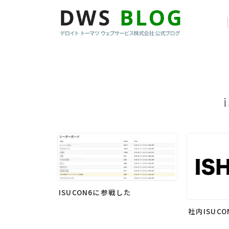
ISUCON6に参戦した
社内ISUC