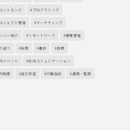
ロントエンド
プログラミング
ロジェクト管理
マーケティング
ンバー紹介
リモートワーク
健康管理
り返り
採用
書評
目標
内イベント
社内コミュニケーション
内制度
自己学習
行動指針
運用・監視