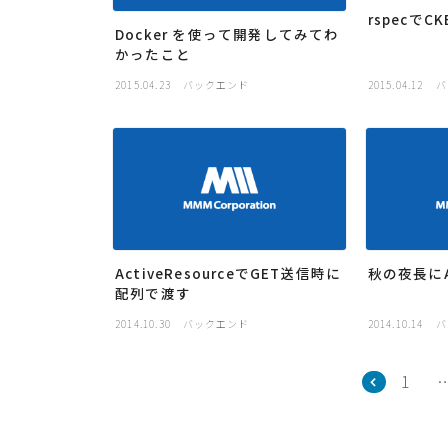
rspecでC
Docker を使って開発してみてわ
かったこと
2015.04.23
バックエンド
2015.04.12
バ
ActiveResourceでGET送信時に
秋の夜長にAct
配列で渡す
2014.10.30
バックエンド
2014.10.14
バ
1