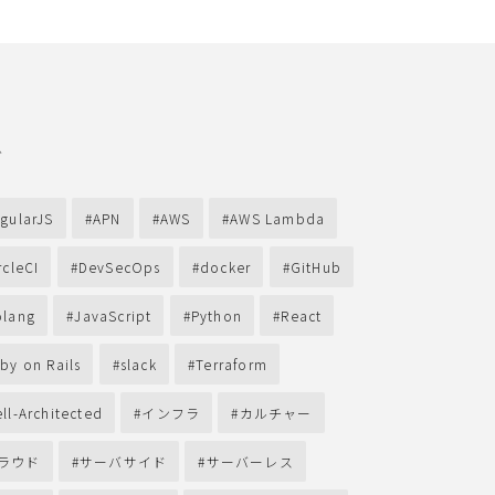
グ
gularJS
APN
AWS
AWS Lambda
rcleCI
DevSecOps
docker
GitHub
lang
JavaScript
Python
React
by on Rails
slack
Terraform
ll-Architected
インフラ
カルチャー
ラウド
サーバサイド
サーバーレス