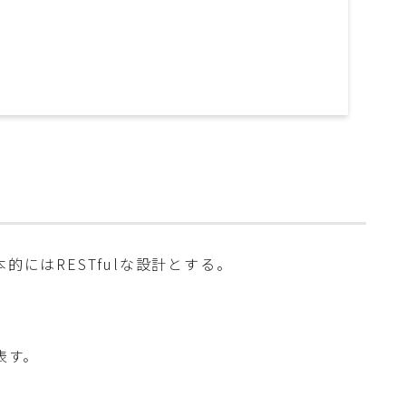
的にはRESTfulな設計とする。
表す。