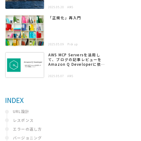
2025.05.20
AWS
「正規化」再入門
2025.05.09
Pick up
AWS MCP Serversを活用し
て、ブログの記事レビューを
Amazon Q Developerに依頼
する
2025.05.07
AWS
INDEX
URL設計
レスポンス
エラーの返し方
バージョニング