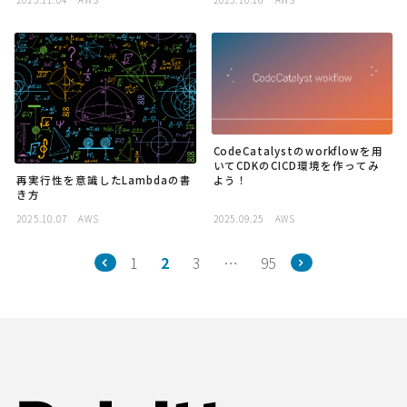
CodeCatalystのworkflowを用
いてCDKのCICD環境を作ってみ
よう！
再実行性を意識したLambdaの書
き方
2025.10.07
AWS
2025.09.25
AWS
1
2
3
…
95