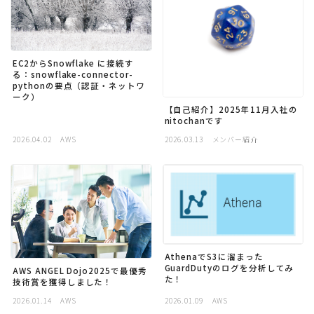
採用
公式ページ
EC2からSnowflake に接続す
る：snowflake-connector-
pythonの要点（認証・ネットワ
ーク）
【自己紹介】2025年11月入社の
nitochanです
2026.04.02
AWS
2026.03.13
メンバー紹介
AthenaでS3に溜まった
GuardDutyのログを分析してみ
AWS ANGEL Dojo2025で最優秀
た！
技術賞を獲得しました！
2026.01.14
AWS
2026.01.09
AWS