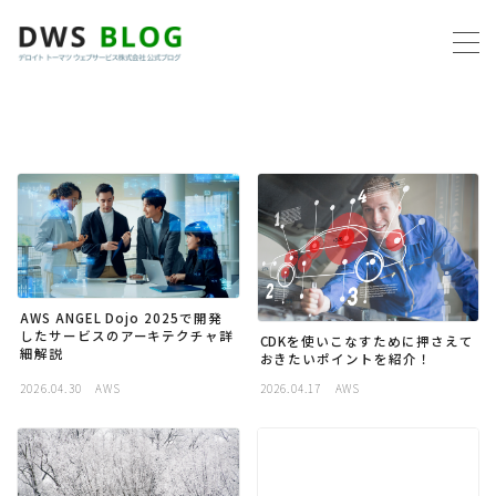
MENU
ホーム
AWS
プログラミング
AWS ANGEL Dojo 2025で開発
ビジネス
したサービスのアーキテクチャ詳
CDKを使いこなすために押さえて
細解説
おきたいポイントを紹介！
2026.04.30
AWS
2026.04.17
AWS
リモートワーク
社内制度