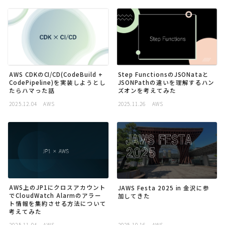
Step FunctionsのJSONataと
AWS CDKのCI/CD(CodeBuild +
JSONPathの違いを理解するハン
CodePipeline)を実装しようとし
ズオンを考えてみた
たらハマった話
2025.12.04
AWS
2025.11.26
AWS
AWS上のJP1にクロスアカウント
JAWS Festa 2025 in 金沢に参
でCloudWatch Alarmのアラー
加してきた
ト情報を集約させる方法について
考えてみた
2025.11.04
AWS
2025.10.16
AWS