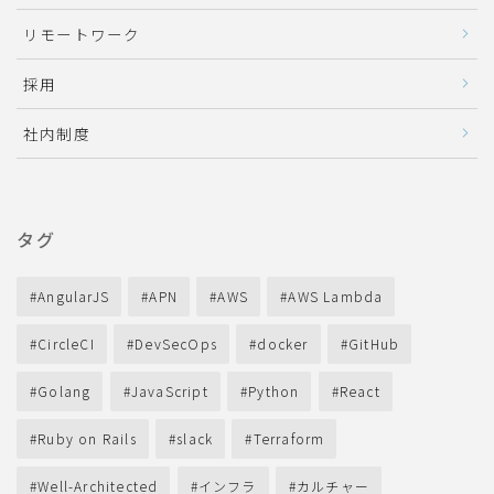
リモートワーク
採用
社内制度
タグ
AngularJS
APN
AWS
AWS Lambda
CircleCI
DevSecOps
docker
GitHub
Golang
JavaScript
Python
React
Ruby on Rails
slack
Terraform
Well-Architected
インフラ
カルチャー