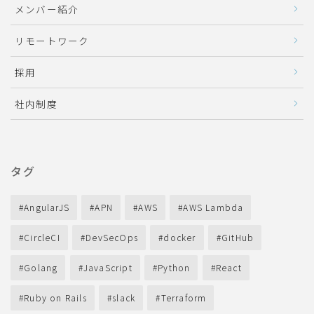
メンバー紹介
リモートワーク
採用
社内制度
タグ
AngularJS
APN
AWS
AWS Lambda
CircleCI
DevSecOps
docker
GitHub
Golang
JavaScript
Python
React
Ruby on Rails
slack
Terraform