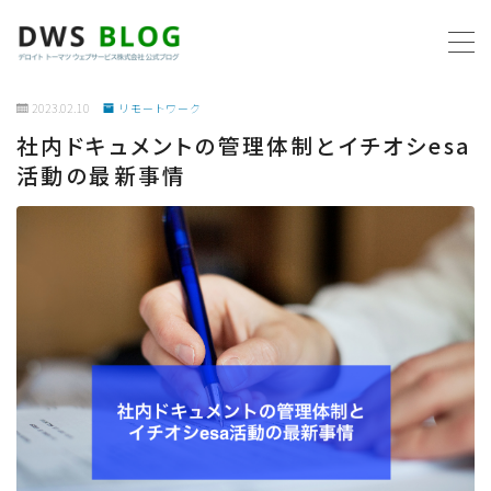
MENU
2023.02.10
リモートワーク
社内ドキュメントの管理体制とイチオシesa
ホーム
活動の最新事情
AWS
プログラミング
ビジネス
リモートワーク
社内制度