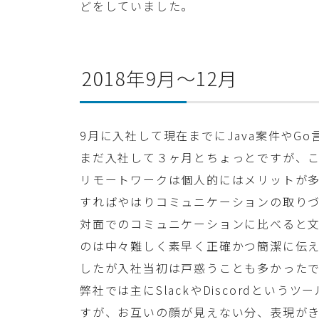
どをしていました。
2018年9月〜12月
9月に入社して現在までにJava案件やG
まだ入社して３ヶ月とちょっとですが、
リモートワークは個人的にはメリットが
すればやはりコミュニケーションの取り
対面でのコミュニケーションに比べると
のは中々難しく素早く正確かつ簡潔に伝
したが入社当初は戸惑うことも多かった
弊社では主にSlackやDiscordとい
すが、お互いの顔が見えない分、表現が