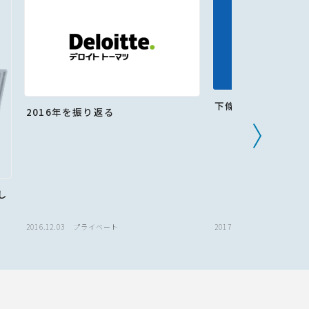
下條の2017年の個
2016年を振り返る
し
2016.12.03
プライベート
2017.01.13
プライベート