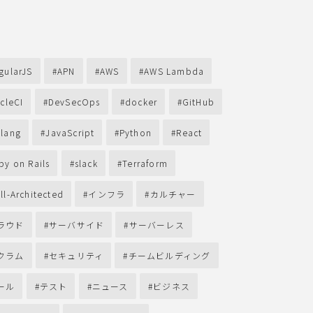
グ
gularJS
APN
AWS
AWS Lambda
rcleCI
DevSecOps
docker
GitHub
lang
JavaScript
Python
React
by on Rails
slack
Terraform
ll-Architected
インフラ
カルチャー
ラウド
サーバサイド
サーバーレス
クラム
セキュリティ
チームビルディング
ール
テスト
ニュース
ビジネス