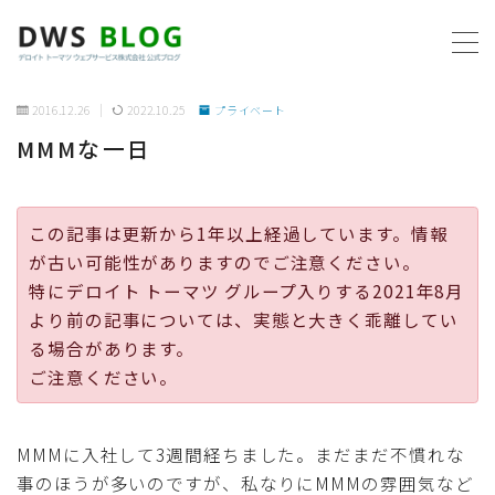
MENU
2016.12.26
2022.10.25
プライベート
MMMな一日
ホーム
AWS
この記事は更新から1年以上経過しています。情報
が古い可能性がありますのでご注意ください。
プログラミング
特にデロイト トーマツ グループ入りする2021年8月
より前の記事については、実態と大きく乖離してい
ビジネス
る場合があります。
ご注意ください。
リモートワーク
MMMに入社して3週間経ちました。まだまだ不慣れな
社内制度
事のほうが多いのですが、私なりにMMMの雰囲気など