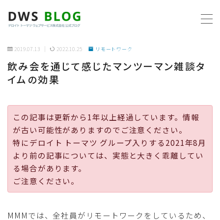
MENU
2019.07.13
2022.10.25
リモートワーク
飲み会を通じて感じたマンツーマン雑談タ
ホーム
イムの効果
AWS
この記事は更新から1年以上経過しています。情報
プログラミング
が古い可能性がありますのでご注意ください。
特にデロイト トーマツ グループ入りする2021年8月
ビジネス
より前の記事については、実態と大きく乖離してい
る場合があります。
リモートワーク
ご注意ください。
社内制度
MMMでは、全社員がリモートワークをしているため、