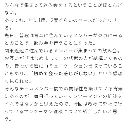
みんなで集まって飲み会をするということがほとんど
採用
ない。
あっても、年に1度、2度ぐらいのペースだったりす
公式ページ
る。
先日、普段は青森に住んでいるメンバーが東京に来る
とのことで、飲み会を行うことになった。
関東近辺に住んでいるメンバーが集まっての飲み会。
お互いが「はじめまして」の状態の人が結構いたもの
の、普段から密にコミュニケーションを取っているこ
ともあり、「
初めて会った感じがしない
」という感想
も見られた。
そんなチームメンバー間での関係性を築けている背景
にあるのが、毎日行っているマンツーマンでの雑談タ
イムではないかと思えたので、今回は改めて弊社で行
っているマンツーマン雑談について紹介したいと思
う。