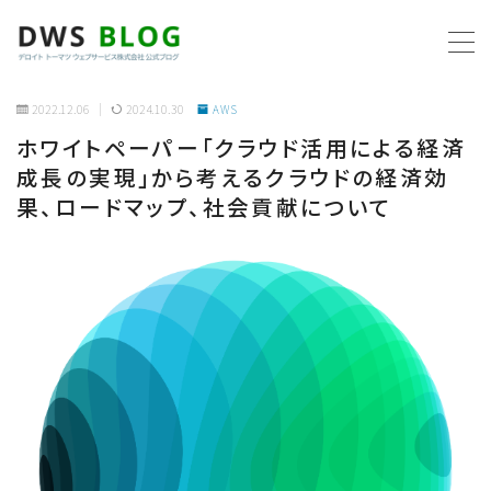
MENU
2022.12.06
2024.10.30
AWS
ホワイトペーパー「クラウド活用による経済
ホーム
成長の実現」から考えるクラウドの経済効
果、ロードマップ、社会貢献について
AWS
プログラミング
ビジネス
リモートワーク
社内制度