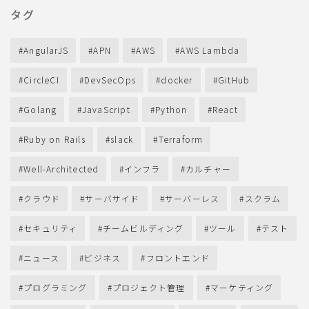
タグ
AngularJS
APN
AWS
AWS Lambda
CircleCI
DevSecOps
docker
GitHub
Golang
JavaScript
Python
React
Ruby on Rails
slack
Terraform
Well-Architected
インフラ
カルチャー
クラウド
サーバサイド
サーバーレス
スクラム
セキュリティ
チームビルディング
ツール
テスト
ニュース
ビジネス
フロントエンド
プログラミング
プロジェクト管理
マーケティング