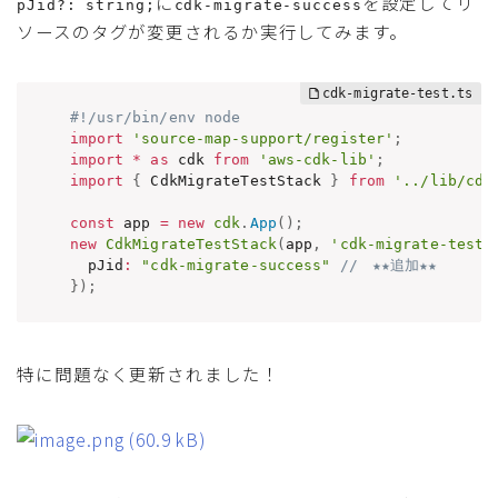
に
を設定してリ
pJid?: string;
cdk-migrate-success
ソースのタグが変更されるか実行してみます。
#!/usr/bin/env node
import
'source-map-support/register'
;
import
*
as
 cdk 
from
'aws-cdk-lib'
;
import
{
 CdkMigrateTestStack 
}
from
'../lib/cdk
const
 app 
=
new
cdk
.
App
(
)
;
new
CdkMigrateTestStack
(
app
,
'cdk-migrate-test'
  pJid
:
"cdk-migrate-success"
//　★★追加★★
}
)
;
特に問題なく更新されました！