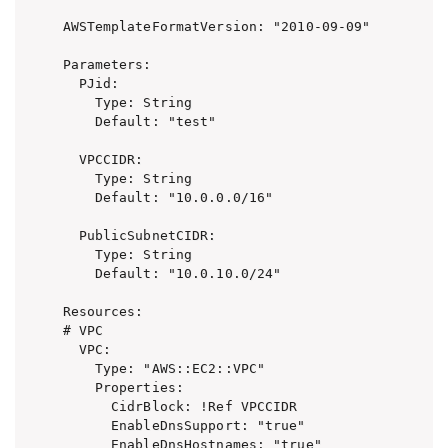
AWSTemplateFormatVersion: "2010-09-09"

Parameters:

  PJid:

    Type: String

    Default: "test"

  VPCCIDR:

    Type: String

    Default: "10.0.0.0/16"

  PublicSubnetCIDR:

    Type: String

    Default: "10.0.10.0/24"

Resources: 

# VPC

  VPC: 

    Type: "AWS::EC2::VPC"

    Properties: 

      CidrBlock: !Ref VPCCIDR

      EnableDnsSupport: "true"

      EnableDnsHostnames: "true"
