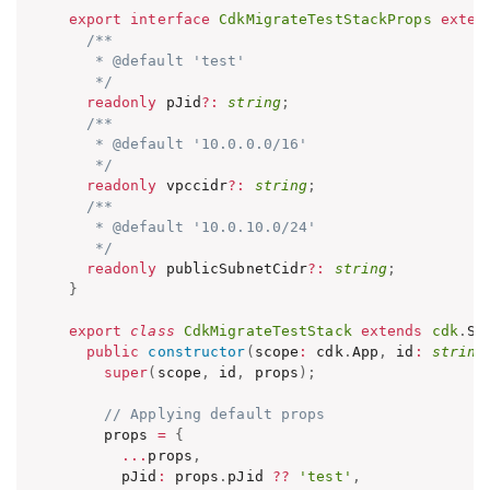
export
interface
CdkMigrateTestStackProps
exten
/**

   * @default 'test'

   */
readonly
 pJid
?
:
string
;
/**

   * @default '10.0.0.0/16'

   */
readonly
 vpccidr
?
:
string
;
/**

   * @default '10.0.10.0/24'

   */
readonly
 publicSubnetCidr
?
:
string
;
}
export
class
CdkMigrateTestStack
extends
cdk
.
St
public
constructor
(
scope
:
 cdk
.
App
,
 id
:
string
super
(
scope
,
 id
,
 props
)
;
// Applying default props
    props 
=
{
...
props
,
      pJid
:
 props
.
pJid 
??
'test'
,