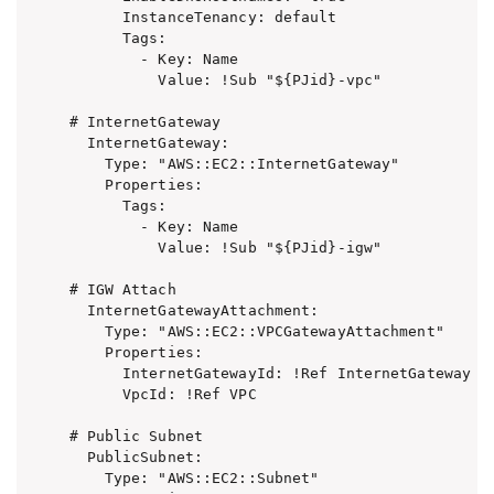
      InstanceTenancy: default

      Tags: 

        - Key: Name

          Value: !Sub "${PJid}-vpc"

# InternetGateway

  InternetGateway: 

    Type: "AWS::EC2::InternetGateway"

    Properties: 

      Tags: 

        - Key: Name

          Value: !Sub "${PJid}-igw"

# IGW Attach

  InternetGatewayAttachment: 

    Type: "AWS::EC2::VPCGatewayAttachment"

    Properties: 

      InternetGatewayId: !Ref InternetGateway

      VpcId: !Ref VPC 

# Public Subnet

  PublicSubnet: 

    Type: "AWS::EC2::Subnet"
