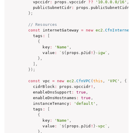
      vpccidr
:
 props
.
vpccidr 
??
'10.0.0.0/16'
,
      publicSubnetCidr
:
 props
.
publicSubnetCidr 
}
;
// Resources
const
 internetGateway 
=
new
ec2
.
CfnInternet
      tags
:
[
{
          key
:
'Name'
,
          value
:
`
${
props
.
pJid
!
}
-igw
`
,
}
,
]
,
}
)
;
const
 vpc 
=
new
ec2
.
CfnVPC
(
this
,
'VPC'
,
{
      cidrBlock
:
 props
.
vpccidr
!
,
      enableDnsSupport
:
true
,
      enableDnsHostnames
:
true
,
      instanceTenancy
:
'default'
,
      tags
:
[
{
          key
:
'Name'
,
          value
:
`
${
props
.
pJid
!
}
-vpc
`
,
}
,