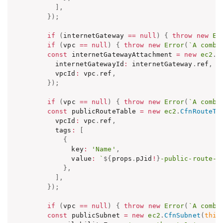
]
,
}
)
;
if
(
internetGateway 
==
null
)
{
throw
new
Er
if
(
vpc 
==
null
)
{
throw
new
Error
(
`
A combi
const
 internetGatewayAttachment 
=
new
ec2
.
C
      internetGatewayId
:
 internetGateway
.
ref
,
      vpcId
:
 vpc
.
ref
,
}
)
;
if
(
vpc 
==
null
)
{
throw
new
Error
(
`
A combi
const
 publicRouteTable 
=
new
ec2
.
CfnRouteTa
      vpcId
:
 vpc
.
ref
,
      tags
:
[
{
          key
:
'Name'
,
          value
:
`
${
props
.
pJid
!
}
-public-route-a
}
,
]
,
}
)
;
if
(
vpc 
==
null
)
{
throw
new
Error
(
`
A combi
const
 publicSubnet 
=
new
ec2
.
CfnSubnet
(
this