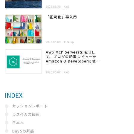
2025.05.20
AWS
「正規化」再入門
2025.05.09
Pick up
AWS MCP Serversを活用し
て、ブログの記事レビューを
Amazon Q Developerに依頼
する
2025.05.07
AWS
INDEX
セッションレポート
ラスベガス観光
日本へ
Day5の所感