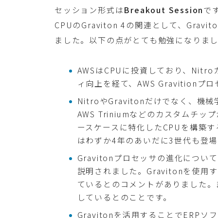
セッション形式は
Breakout Session
で
CPUのGraviton 4の関連として、Gr
ました。以下の点がとても勉強になりま
AWSはCPUに投資しており、Nit
ィ向上を経て、AWS Gravitio
NitroやGravitonだけでなく、機械
AWS Triniumなどのカスタム
ースケースに特化したCPUを構築する
はわずか4年のあいだに3世代も登
Gravitonプロセッサの進化に
説明されました。Gravitonを
ているとのコメントがありました。
しているとのことです。
Gravitonを活用することでER