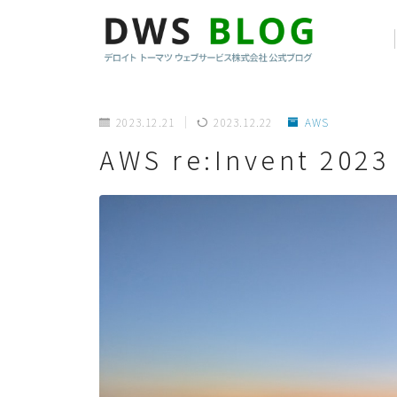
2023.12.21
2023.12.22
AWS
AWS re:Invent 202