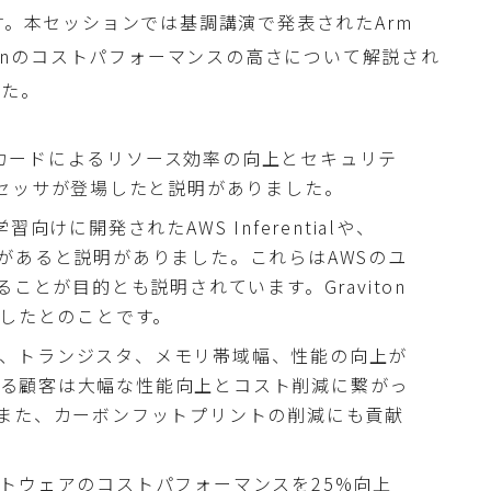
す。本セッションでは基調講演で発表されたArm
avitonのコストパフォーマンスの高さについて解説され
した。
roカードによるリソース効率の向上とセキュリテ
nプロセッサが登場したと説明がありました。
学習向けに開発されたAWS Inferentialや、
チップがあると説明がありました。これらはAWSのユ
ことが目的とも説明されています。Graviton
場したとのことです。
ついて、トランジスタ、メモリ帯域幅、性能の向上が
使用する顧客は大幅な性能向上とコスト削減に繋がっ
また、カーボンフットプリントの削減にも貢献
Pソフトウェアのコストパフォーマンスを25%向上