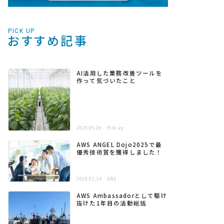
PICK UP
おすすめ記事
AI活用した業務改善ツールを
作って気づいたこと
2026.05.26
Pick up
AWS ANGEL Dojo2025で最
優秀技術賞を獲得しました！
2026.01.14
AWS
AWS Ambassadorとして駆け
抜けた1年目の活動総括