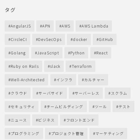
タグ
AngularJS
APN
AWS
AWS Lambda
CircleCI
DevSecOps
docker
GitHub
Golang
JavaScript
Python
React
Ruby on Rails
slack
Terraform
Well-Architected
インフラ
カルチャー
クラウド
サーバサイド
サーバーレス
スクラム
セキュリティ
チームビルディング
ツール
テスト
ニュース
ビジネス
フロントエンド
プログラミング
プロジェクト管理
マーケティング