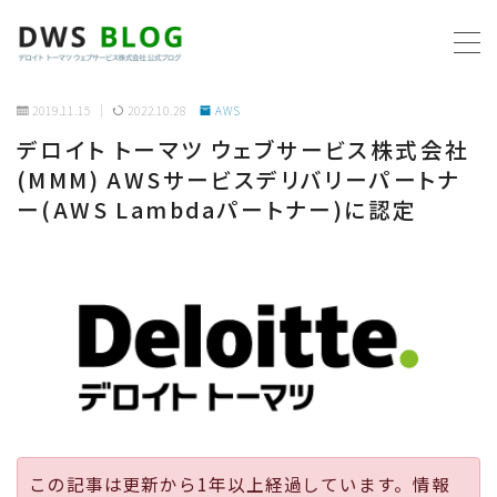
MENU
2019.11.15
2022.10.28
AWS
デロイト トーマツ ウェブサービス株式会社
ホーム
(MMM) AWSサービスデリバリーパートナ
ー(AWS Lambdaパートナー)に認定
AWS
プログラミング
ビジネス
リモートワーク
社内制度
この記事は更新から1年以上経過しています。情報