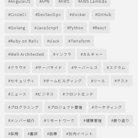
AngularJS
APN
AWS
AWS Lambda
CircleCI
DevSecOps
docker
GitHub
Golang
JavaScript
Python
React
Ruby on Rails
slack
Terraform
Well-Architected
インフラ
カルチャー
クラウド
サーバサイド
サーバーレス
スクラム
セキュリティ
チームビルディング
ツール
テスト
ニュース
ビジネス
フロントエンド
プログラミング
プロジェクト管理
マーケティング
メンバー紹介
リモートワーク
健康管理
振り返り
採用
書評
目標
社内イベント