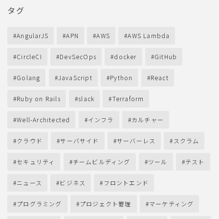
タグ
AngularJS
APN
AWS
AWS Lambda
CircleCI
DevSecOps
docker
GitHub
Golang
JavaScript
Python
React
Ruby on Rails
slack
Terraform
Well-Architected
インフラ
カルチャー
クラウド
サーバサイド
サーバーレス
スクラム
セキュリティ
チームビルディング
ツール
テスト
ニュース
ビジネス
フロントエンド
プログラミング
プロジェクト管理
マーケティング