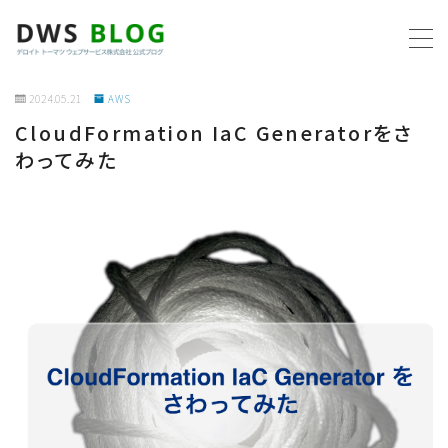
MENU
2024.05.21
AWS
CloudFormation IaC Generatorをさ
ホーム
わってみた
AWS
プログラミング
ビジネス
リモートワーク
社内制度