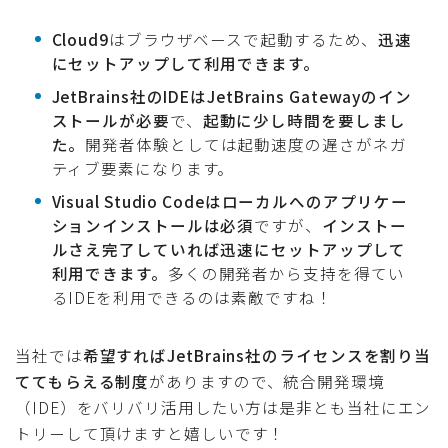
Cloud9
はブラウザベースで起動するため、
迅速
にセットアップして利用できます。
JetBrains社のIDEはJetBrains Gatewayのイン
ストールが必要
で、
起動に少し時間を要しまし
た。
開発者体験としては起動速度の遅さがネガ
ティブ要素になります。
Visual Studio Codeはローカルへのアプリケー
ションインストールは必須
ですが、
インストー
ルさえ完了していれば迅速にセットアップして
利用できます。
多くの開発者から支持を得てい
るIDEを利用できるのは素敵ですね！
当社では
希望すればJetBrains社のライセンスを割り当
ててもらえる制度
がありますので、統合開発環境
（IDE）をバリバリ活用したい方は是非とも当社にエン
トリーして頂けますと嬉しいです！