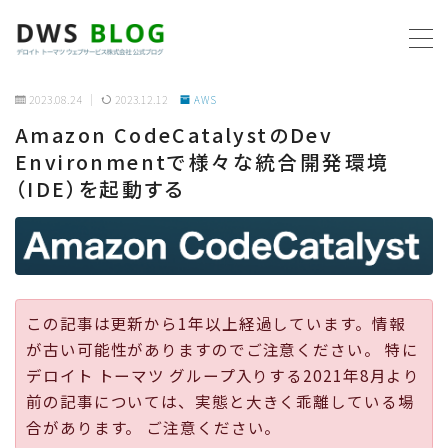
MENU
2023.08.24
2023.12.12
AWS
Amazon CodeCatalystのDev
ホーム
Environmentで様々な統合開発環境
（IDE）を起動する
AWS
プログラミング
ビジネス
この記事は更新から1年以上経過しています。情報
が古い可能性がありますのでご注意ください。 特に
リモートワーク
デロイト トーマツ グループ入りする2021年8月より
前の記事については、実態と大きく乖離している場
社内制度
合があります。 ご注意ください。