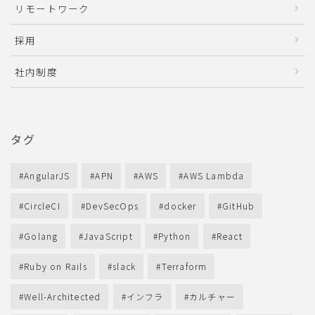
リモートワーク
採用
社内制度
タグ
AngularJS
APN
AWS
AWS Lambda
CircleCI
DevSecOps
docker
GitHub
Golang
JavaScript
Python
React
Ruby on Rails
slack
Terraform
Well-Architected
インフラ
カルチャー