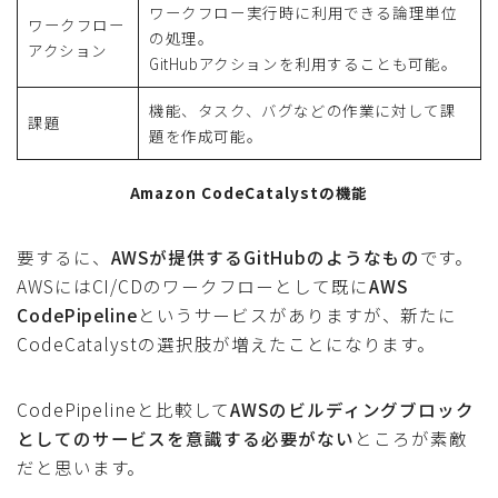
ワークフロー実行時に利用できる論理単位
ワークフロー
の処理。
アクション
GitHubアクションを利用することも可能。
機能、タスク、バグなどの作業に対して課
課題
題を作成可能。
Amazon CodeCatalystの機能
要するに、
AWSが提供するGitHubのようなもの
です。
AWSにはCI/CDのワークフローとして既に
AWS
CodePipeline
というサービスがありますが、新たに
CodeCatalystの選択肢が増えたことになります。
CodePipelineと比較して
AWSのビルディングブロック
としてのサービスを意識する必要がない
ところが素敵
だと思います。