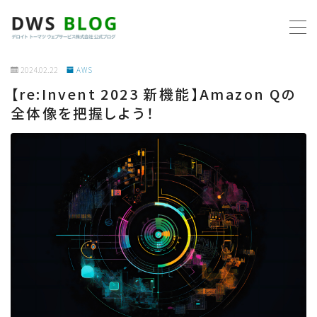
MENU
2024.02.22
AWS
【re:Invent 2023 新機能】Amazon Qの
ホーム
全体像を把握しよう！
AWS
プログラミング
ビジネス
リモートワーク
社内制度