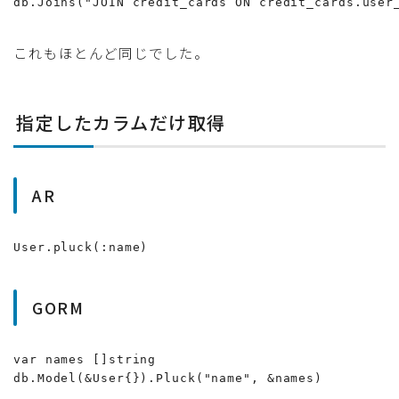
db.Joins("JOIN credit_cards ON credit_cards.user
これもほとんど同じでした。
指定したカラムだけ取得
AR
User.pluck(:name)
GORM
var names []string

db.Model(&User{}).Pluck("name", &names)