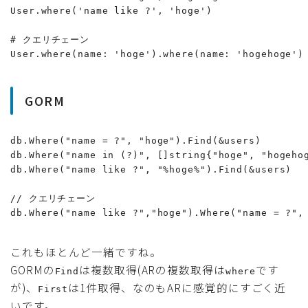
User.where('name like ?', 'hoge')

# クエリチェーン

User.where(name: 'hoge').where(name: 'hogehoge')
GORM
db.Where("name = ?", "hoge").Find(&users)

db.Where("name in (?)", []string{"hoge", "hogehog
db.Where("name like ?", "%hoge%").Find(&users)

// クエリチェーン

db.Where("name like ?","hoge").Where("name = ?",
これもほとんど一緒ですね。
GORMの
は複数取得(ARの複数取得は
です
Find
where
が)、
は1件取得、なのもARに感覚的にすごく近
First
いです。