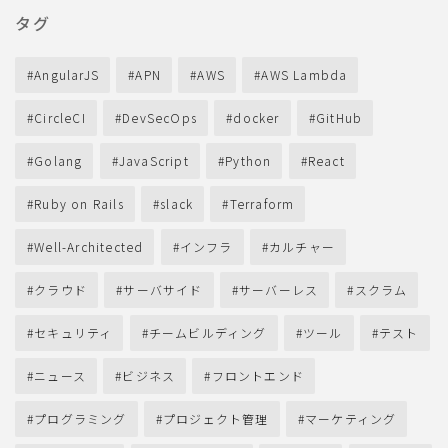
タグ
AngularJS
APN
AWS
AWS Lambda
CircleCI
DevSecOps
docker
GitHub
Golang
JavaScript
Python
React
Ruby on Rails
slack
Terraform
Well-Architected
インフラ
カルチャー
クラウド
サーバサイド
サーバーレス
スクラム
セキュリティ
チームビルディング
ツール
テスト
ニュース
ビジネス
フロントエンド
プログラミング
プロジェクト管理
マーケティング