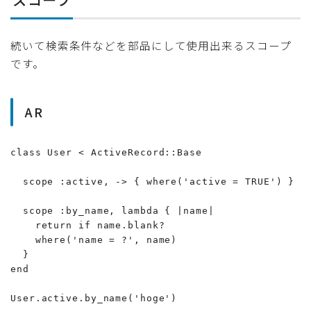
続いて検索条件などを部品にして使用出来るスコープ
です。
AR
class User < ActiveRecord::Base

  scope :active, -> { where('active = TRUE') }

  scope :by_name, lambda { |name|

    return if name.blank?

    where('name = ?', name)

  }

end

User.active.by_name('hoge')