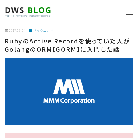
MENU
2017.08.04
バックエンド
RubyのActive Recordを使っていた人が
ホーム
GolangのORM【GORM】に入門した話
AWS
プログラミング
ビジネス
リモートワーク
社内制度