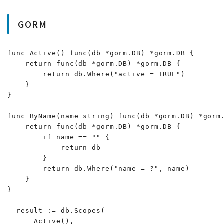
GORM
func Active() func(db *gorm.DB) *gorm.DB {

    return func(db *gorm.DB) *gorm.DB {

        return db.Where("active = TRUE")

    }

}

func ByName(name string) func(db *gorm.DB) *gorm.
    return func(db *gorm.DB) *gorm.DB {

        if name == "" {

            return db

        }

        return db.Where("name = ?", name)

    }

}

  result := db.Scopes(

      Active(),
