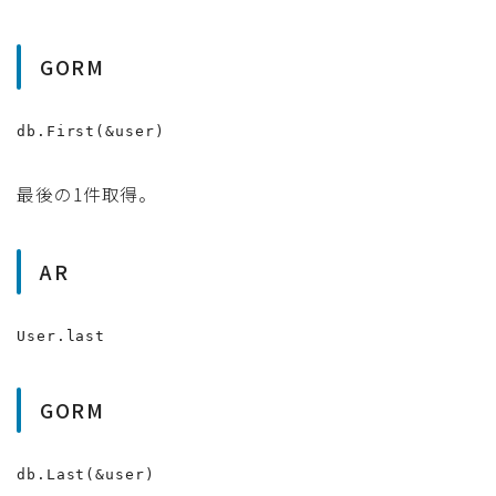
GORM
db.First(&user)
最後の1件取得。
AR
User.last
GORM
db.Last(&user)