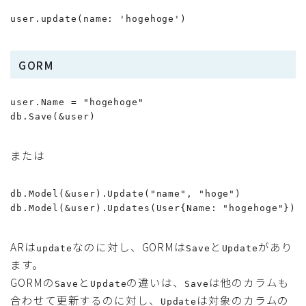
user.update(name: 'hogehoge')
GORM
user.Name = "hogehoge"

db.Save(&user)
または
db.Model(&user).Update("name", "hoge")

db.Model(&user).Updates(User{Name: "hogehoge"})
ARは
なのに対し、GORMは
と
があり
update
Save
Update
ます。
GORMの
と
の違いは、
は他のカラムも
Save
Update
Save
合わせて更新するのに対し、
は対象のカラムの
Update