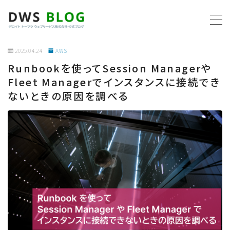
MENU
2025.04.24
AWS
Runbookを使ってSession Managerや
ホーム
Fleet Managerでインスタンスに接続でき
ないときの原因を調べる
AWS
プログラミング
ビジネス
リモートワーク
社内制度