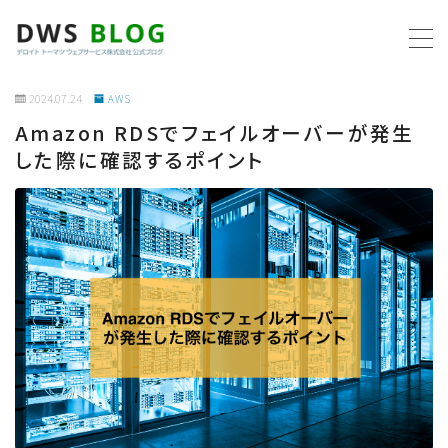
MENU
2024.07.24
AWS
Amazon RDSでフェイルオーバーが発生
ホーム
した際に確認するポイント
AWS
プログラミング
ビジネス
リモートワーク
社内制度