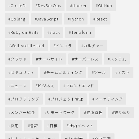
CircleCI
DevSecOps
docker
GitHub
Golang
JavaScript
Python
React
Ruby on Rails
slack
Terraform
Well-Architected
インフラ
カルチャー
クラウド
サーバサイド
サーバーレス
スクラム
セキュリティ
チームビルディング
ツール
テスト
ニュース
ビジネス
フロントエンド
プログラミング
プロジェクト管理
マーケティング
メンバー紹介
リモートワーク
健康管理
振り返り
採用
書評
目標
社内イベント
社内コミュニケーション
社内制度
自己学習