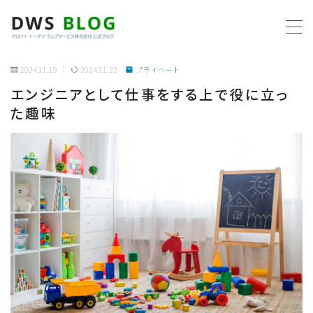
MENU
2024.11.19
2024.11.22
プライベート
エンジニアとして仕事をする上で役に立っ
ホーム
た趣味
AWS
プログラミング
ビジネス
リモートワーク
社内制度