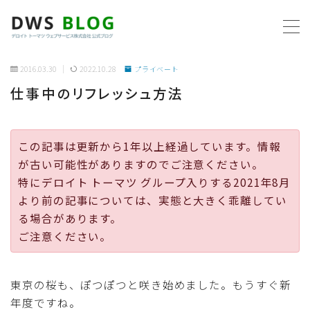
MENU
2016.03.30
2022.10.28
プライベート
仕事中のリフレッシュ方法
ホーム
AWS
この記事は更新から1年以上経過しています。情報
が古い可能性がありますのでご注意ください。
プログラミング
特にデロイト トーマツ グループ入りする2021年8月
より前の記事については、実態と大きく乖離してい
ビジネス
る場合があります。
ご注意ください。
リモートワーク
東京の桜も、ぽつぽつと咲き始めました。もうすぐ新
社内制度
年度ですね。