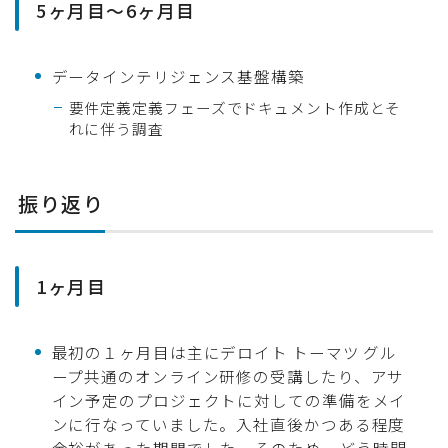
5ヶ月目〜6ヶ月目
データインテリジェンス基盤構築
要件定義定義フェーズでドキュメント作成とそ
れに伴う調査
振り返り
1ヶ月目
最初の１ヶ月目は主にデロイト トーマツ グル
ープ共通のオンライン研修の受講したり、アサ
イン予定のプロジェクトに対しての準備をメイ
ンに行なっていました。入社直後かつある程度
どう時間
余裕があった期間でした。そのため、