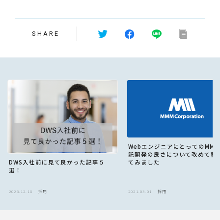
SHARE
WebエンジニアにとってのMM
託開発の良さについて改めて整
DWS入社前に見て良かった記事５
てみました
選！
2023.12.18
採用
2021.03.01
採用