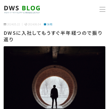
MENU
2024.05.22
2024.06.04
採用
DWSに入社してもうすぐ半年経つので振り
ホーム
返り
AWS
プログラミング
ビジネス
リモートワーク
社内制度