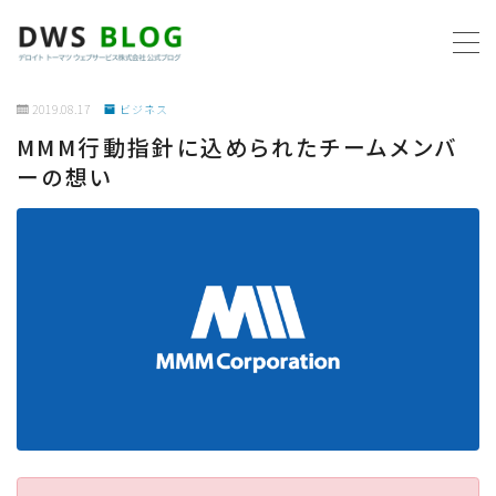
MENU
2019.08.17
ビジネス
MMM行動指針に込められたチームメンバ
ホーム
ーの想い
AWS
プログラミング
ビジネス
リモートワーク
社内制度