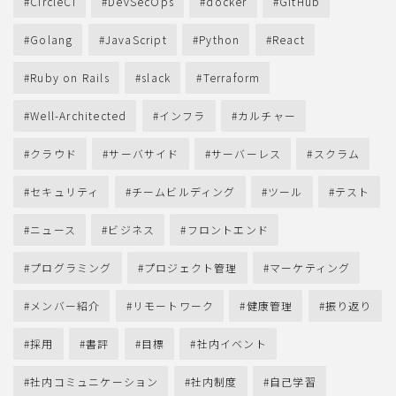
CircleCI
DevSecOps
docker
GitHub
Golang
JavaScript
Python
React
Ruby on Rails
slack
Terraform
Well-Architected
インフラ
カルチャー
クラウド
サーバサイド
サーバーレス
スクラム
セキュリティ
チームビルディング
ツール
テスト
ニュース
ビジネス
フロントエンド
プログラミング
プロジェクト管理
マーケティング
メンバー紹介
リモートワーク
健康管理
振り返り
採用
書評
目標
社内イベント
社内コミュニケーション
社内制度
自己学習