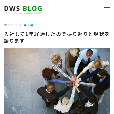
MENU
2025.03.03
採用
入社して1年経過したので振り返りと現状を
ホーム
語ります
AWS
プログラミング
ビジネス
リモートワーク
社内制度