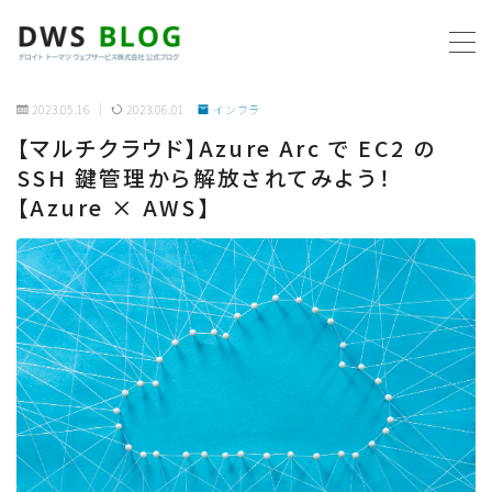
MENU
2023.05.16
2023.06.01
インフラ
【マルチクラウド】Azure Arc で EC2 の
ホーム
SSH 鍵管理から解放されてみよう！
【Azure × AWS】
AWS
プログラミング
ビジネス
リモートワーク
社内制度