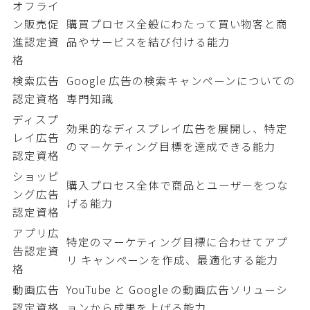
オフライ
ン販売促
購買プロセス全般にわたって買い物客と商
進認定資
品やサービスを結び付ける能力
格
検索広告
Google 広告の検索キャンペーンについての
認定資格
専門知識
ディスプ
効果的なディスプレイ広告を展開し、特定
レイ広告
のマーケティング目標を達成できる能力
認定資格
ショッピ
購入プロセス全体で商品とユーザーをつな
ング広告
げる能力
認定資格
アプリ広
特定のマーケティング目標に合わせてアプ
告認定資
リ キャンペーンを作成、最適化する能力
格
動画広告
YouTube と Google の動画広告ソリューシ
認定資格
ョンから成果を上げる能力