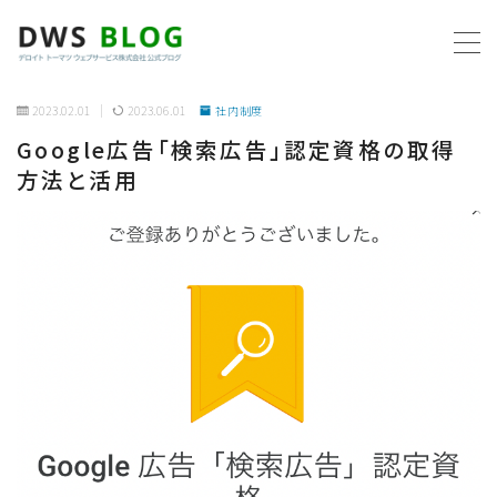
MENU
2023.02.01
2023.06.01
社内制度
Google広告「検索広告」認定資格の取得
ホーム
方法と活用
AWS
プログラミング
ビジネス
リモートワーク
社内制度