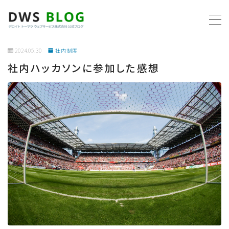
MENU
2024.05.30
社内制度
社内ハッカソンに参加した感想
ホーム
AWS
プログラミング
ビジネス
リモートワーク
社内制度