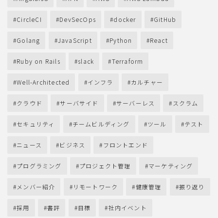
CircleCI
DevSecOps
docker
GitHub
Golang
JavaScript
Python
React
Ruby on Rails
slack
Terraform
Well-Architected
インフラ
カルチャー
クラウド
サーバサイド
サーバーレス
スクラム
セキュリティ
チームビルディング
ツール
テスト
ニュース
ビジネス
フロントエンド
プログラミング
プロジェクト管理
マーケティング
メンバー紹介
リモートワーク
健康管理
振り返り
採用
書評
目標
社内イベント