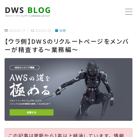
MENU
2023.01.17
2023.02.09
採用
【ウラ側】DWSのリクルートページをメンバ
ホーム
ーが精査する〜業務編〜
AWS
プログラミング
ビジネス
リモートワーク
社内制度
この記事は更新から1年以上経過しています。情報