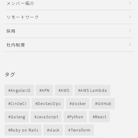
メンバー紹介
リモートワーク
採用
社内制度
タグ
AngularJS
APN
AWS
AWS Lambda
CircleCI
DevSecOps
docker
GitHub
Golang
JavaScript
Python
React
Ruby on Rails
slack
Terraform