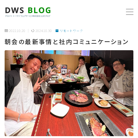
MENU
2022.10.20
2024.10.30
リモートワーク
朝会の最新事情と社内コミュニケーション
ホーム
AWS
プログラミング
ビジネス
リモートワーク
社内制度