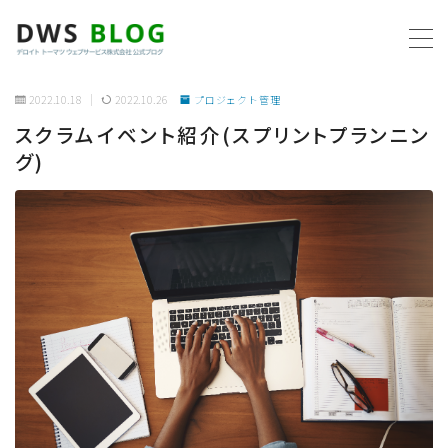
MENU
2022.10.18
2022.10.26
プロジェクト管理
スクラムイベント紹介(スプリントプランニン
ホーム
グ)
AWS
プログラミング
ビジネス
リモートワーク
社内制度