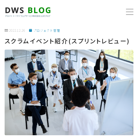
MENU
2022.12.26
プロジェクト管理
スクラムイベント紹介(スプリントレビュー)
ホーム
AWS
プログラミング
ビジネス
リモートワーク
社内制度