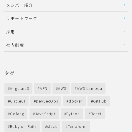
メンバー紹介
リモートワーク
採用
社内制度
タグ
AngularJS
APN
AWS
AWS Lambda
CircleCI
DevSecOps
docker
GitHub
Golang
JavaScript
Python
React
Ruby on Rails
slack
Terraform