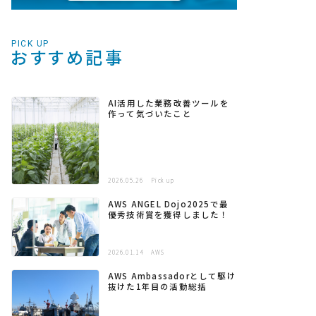
PICK UP
おすすめ記事
AI活用した業務改善ツールを
作って気づいたこと
2026.05.26
Pick up
AWS ANGEL Dojo2025で最
優秀技術賞を獲得しました！
2026.01.14
AWS
AWS Ambassadorとして駆け
抜けた1年目の活動総括