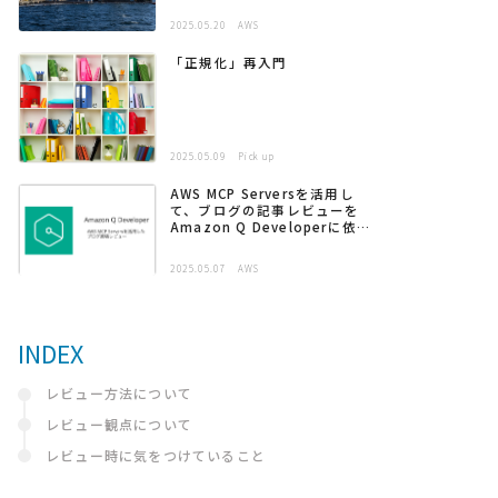
2025.05.20
AWS
「正規化」再入門
2025.05.09
Pick up
AWS MCP Serversを活用し
て、ブログの記事レビューを
Amazon Q Developerに依頼
する
2025.05.07
AWS
INDEX
レビュー方法について
レビュー観点について
レビュー時に気をつけていること