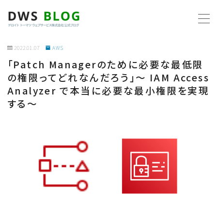
MENU
2022.01.07
AWS
「Patch Managerのために必要な最低限
ホーム
の権限ってどれなんだろう」〜 IAM Access
Analyzer で本当に必要な最小権限を実現
AWS
する〜
プログラミング
ビジネス
リモートワーク
社内制度