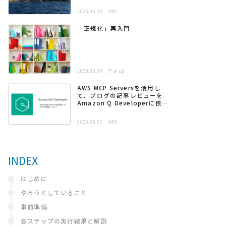
2025.05.20
AWS
「正規化」再入門
2025.05.09
Pick up
AWS MCP Serversを活用し
て、ブログの記事レビューを
Amazon Q Developerに依頼
する
2025.05.07
AWS
INDEX
はじめに
やろうとしていること
事前準備
各ステップの実行結果と解説