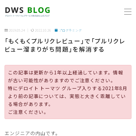
MENU
2019.05.24
2022.10.26
プログラミング
「もくもくプルリクレビュー」で「プルリクレ
ホーム
ビュー溜まりがち問題」を解消する
AWS
この記事は更新から1年以上経過しています。情報
プログラミング
が古い可能性がありますのでご注意ください。
特にデロイト トーマツ グループ入りする2021年8月
ビジネス
より前の記事については、実態と大きく乖離してい
る場合があります。
リモートワーク
ご注意ください。
社内制度
エンジニアの内山です。