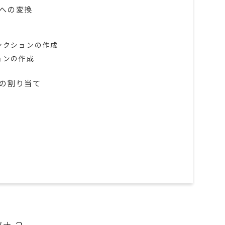
バーへの変換
ァンクションの作成
ションの作成
への割り当て