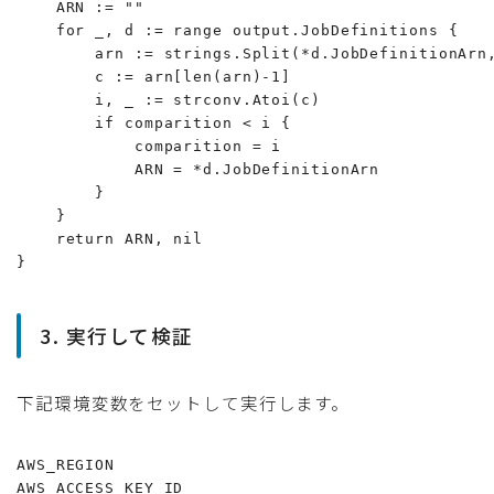
    ARN := ""

    for _, d := range output.JobDefinitions {

        arn := strings.Split(*d.JobDefinitionArn,
        c := arn[len(arn)-1]

        i, _ := strconv.Atoi(c)

        if comparition < i {

            comparition = i

            ARN = *d.JobDefinitionArn

        }

    }

    return ARN, nil

}
3. 実行して検証
下記環境変数をセットして実行します。
AWS_REGION

AWS_ACCESS_KEY_ID
