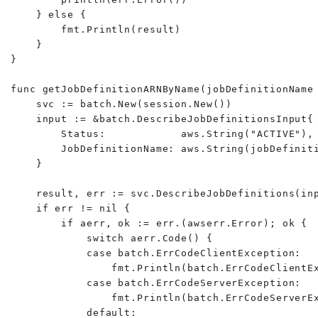
    } else {

        fmt.Println(result)

    }

}

func getJobDefinitionARNByName(jobDefinitionName 
    svc := batch.New(session.New())

    input := &batch.DescribeJobDefinitionsInput{

        Status:            aws.String("ACTIVE"),

        JobDefinitionName: aws.String(jobDefiniti
    }

    result, err := svc.DescribeJobDefinitions(inp
    if err != nil {

        if aerr, ok := err.(awserr.Error); ok {

            switch aerr.Code() {

            case batch.ErrCodeClientException:

                fmt.Println(batch.ErrCodeClientEx
            case batch.ErrCodeServerException:

                fmt.Println(batch.ErrCodeServerEx
            default:
