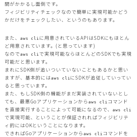
間がかかるし面倒です。
フィジビリティチェックなので簡単に実現可能かどう
かだけをチェックしたい、というのもあります。
また、
に用意されているAPIはSDKにもほとん
aws cli
ど用意されています。(と思っています)
なので
で実現可能ならほとんどのSDKでも実現
aws cli
可能だと思います。
まれにSDK側が追いついていないこともあるかと思い
ますが、基本的には
にSDKが追従していってい
aws cli
ると思っています。
また、もしSDK側の機能がまだ実装されていないとし
ても、最悪Goアプリケーションから
コマンド
aws cli
を直接実行することによって可能になるので、
aws cli
で実現可能、ということが保証されればフィジビリテ
ィ的にはOKということになります。
できればGoアプリケーションから
コマンドを
aws cli