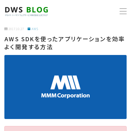
MENU
2017.10.27
AWS
AWS SDKを使ったアプリケーションを効率
ホーム
よく開発する方法
AWS
プログラミング
ビジネス
リモートワーク
社内制度