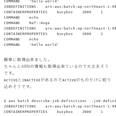
COMMAND    'hello world'

JOBDEFINITIONS    arn:aws:batch:ap-northeast-1:9
CONTAINERPROPERTIES    busybox    2000    1

COMMAND    echo

COMMAND    Ref::Hoge

JOBDEFINITIONS    arn:aws:batch:ap-northeast-1:9
CONTAINERPROPERTIES    busybox    2000    2

COMMAND    echo

COMMAND    'hello world'
簡単に取得出来ました。
ちゃんとARNの情報も取得出来ているので大丈夫そう
です。
と
があるので
のものだけに絞り
ACTIVE
INACTIVE
ACTIVE
込めそうです。
$ aws batch describe-job-definitions --job-defini
JOBDEFINITIONS    arn:aws:batch:ap-northeast-1:9
CONTAINERPROPERTIES    busybox    2000    1
