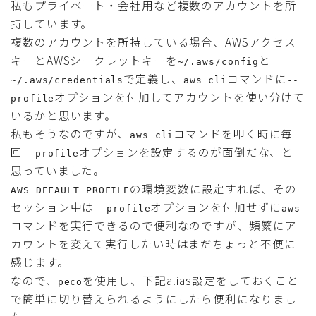
私もプライベート・会社用など複数のアカウントを所
持しています。
複数のアカウントを所持している場合、AWSアクセス
キーとAWSシークレットキーを
と
~/.aws/config
で定義し、
コマンドに
~/.aws/credentials
aws cli
--
オプションを付加してアカウントを使い分けて
profile
いるかと思います。
私もそうなのですが、
コマンドを叩く時に毎
aws cli
回
オプションを設定するのが面倒だな、と
--profile
思っていました。
の環境変数に設定すれば、その
AWS_DEFAULT_PROFILE
セッション中は
オプションを付加せずに
--profile
aws
コマンドを実行できるので便利なのですが、頻繁にア
カウントを変えて実行したい時はまだちょっと不便に
感じます。
なので、
を使用し、下記alias設定をしておくこと
peco
で簡単に切り替えられるようにしたら便利になりまし