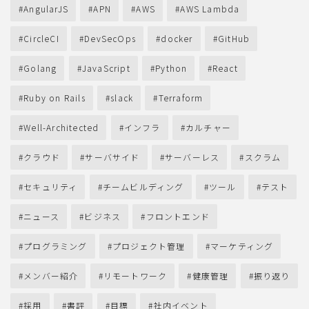
AngularJS
APN
AWS
AWS Lambda
CircleCI
DevSecOps
docker
GitHub
Golang
JavaScript
Python
React
Ruby on Rails
slack
Terraform
Well-Architected
インフラ
カルチャー
クラウド
サーバサイド
サーバーレス
スクラム
セキュリティ
チームビルディング
ツール
テスト
ニュース
ビジネス
フロントエンド
プログラミング
プロジェクト管理
マーケティング
メンバー紹介
リモートワーク
健康管理
振り返り
採用
書評
目標
社内イベント