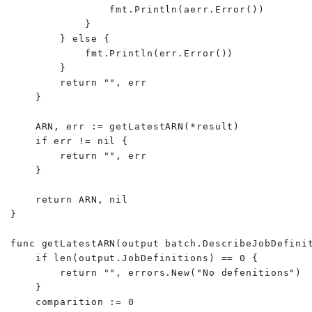
                fmt.Println(aerr.Error())

            }

        } else {

            fmt.Println(err.Error())

        }

        return "", err

    }

    ARN, err := getLatestARN(*result)

    if err != nil {

        return "", err

    }

    return ARN, nil

}

func getLatestARN(output batch.DescribeJobDefinit
    if len(output.JobDefinitions) == 0 {

        return "", errors.New("No defenitions")

    }

    comparition := 0
