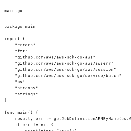
main.go
package main

import (

    "errors"

    "fmt"

    "github.com/aws/aws-sdk-go/aws"

    "github.com/aws/aws-sdk-go/aws/awserr"

    "github.com/aws/aws-sdk-go/aws/session"

    "github.com/aws/aws-sdk-go/service/batch"

    "os"

    "strconv"

    "strings"

)

func main() {

    result, err := getJobDefinitionARNByName(os.G
    if err != nil {

        println(err.Error())
