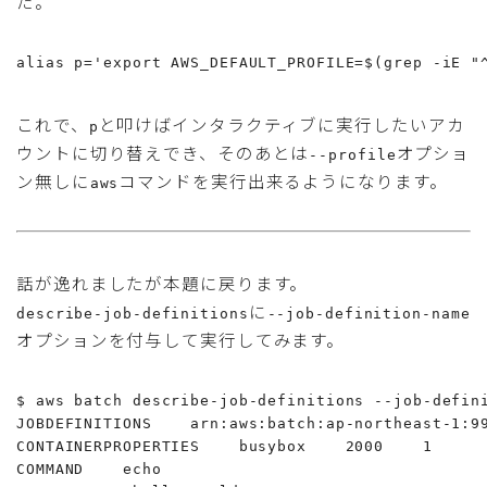
た。
alias p='export AWS_DEFAULT_PROFILE=$(grep -iE "
これで、
と叩けばインタラクティブに実行したいアカ
p
ウントに切り替えでき、そのあとは
オプショ
--profile
ン無しに
コマンドを実行出来るようになります。
aws
話が逸れましたが本題に戻ります。
に
describe-job-definitions
--job-definition-name
オプションを付与して実行してみます。
$ aws batch describe-job-definitions --job-defini
JOBDEFINITIONS    arn:aws:batch:ap-northeast-1:9
CONTAINERPROPERTIES    busybox    2000    1

COMMAND    echo
