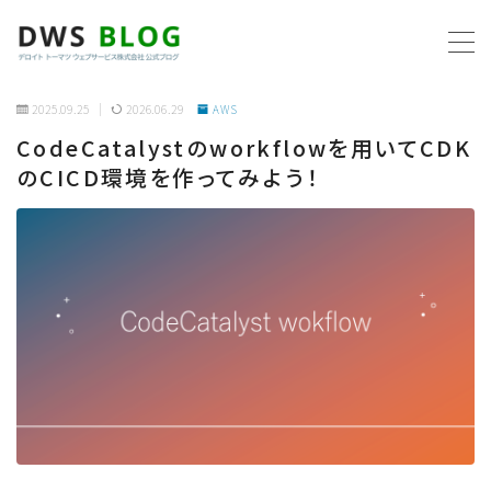
MENU
2025.09.25
2026.06.29
AWS
CodeCatalystのworkflowを用いてCDK
ホーム
のCICD環境を作ってみよう！
AWS
プログラミング
ビジネス
リモートワーク
社内制度