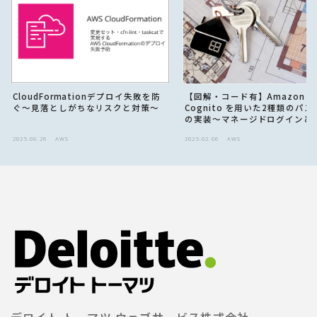
CloudFormationデプロイ失敗を防
【図解・コード有】Amazon
ぐ〜見落としがちなリスクと対策〜
Cognito を用いた2種類のパ
の実装〜マネージドログインと
Cognito Identity Provider A
2025.08.26
AWS
2025.02.06
AWS