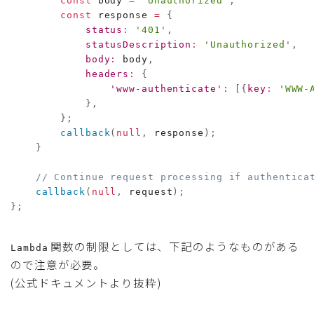
const
 body 
=
'Unauthorized'
;
const
 response 
=
{
status
:
'401'
,
statusDescription
:
'Unauthorized'
,
body
:
 body
,
headers
:
{
'www-authenticate'
:
[
{
key
:
'WWW-
}
,
}
;
callback
(
null
,
 response
)
;
}
// Continue request processing if authentica
callback
(
null
,
 request
)
;
}
;
関数の制限としては、下記のようなものがある
Lambda
ので注意が必要。
(公式ドキュメントより抜粋)