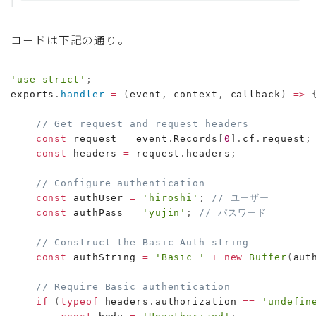
コードは下記の通り。
'use strict'
;
exports
.
handler
=
(
event
,
 context
,
 callback
)
=>
// Get request and request headers
const
 request 
=
 event
.
Records
[
0
]
.
cf
.
request
;
const
 headers 
=
 request
.
headers
;
// Configure authentication
const
 authUser 
=
'hiroshi'
;
// ユーザー
const
 authPass 
=
'yujin'
;
// パスワード
// Construct the Basic Auth string
const
 authString 
=
'Basic '
+
new
Buffer
(
aut
// Require Basic authentication
if
(
typeof
 headers
.
authorization 
==
'undefin