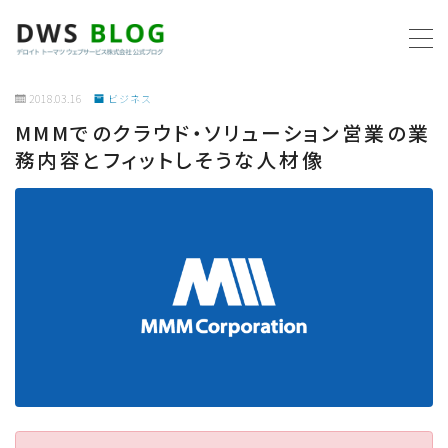
MENU
2018.03.16
ビジネス
MMMでのクラウド・ソリューション営業の業
ホーム
務内容とフィットしそうな人材像
AWS
プログラミング
ビジネス
リモートワーク
社内制度