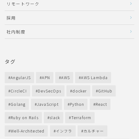
リモートワーク
採用
社内制度
タグ
AngularJS
APN
AWS
AWS Lambda
CircleCI
DevSecOps
docker
GitHub
Golang
JavaScript
Python
React
Ruby on Rails
slack
Terraform
Well-Architected
インフラ
カルチャー