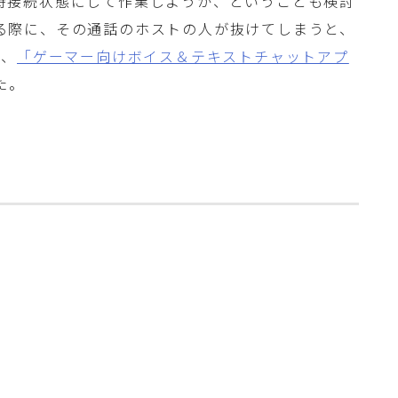
時接続状態にして作業しようか、ということも検討
る際に、その通話のホストの人が抜けてしまうと、
で、
「ゲーマー向けボイス＆テキストチャットアプ
た。