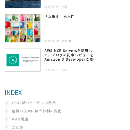
2025.05.20
AWS
「正規化」再入門
2025.05.09
Pick up
AWS MCP Serversを活用し
て、ブログの記事レビューを
Amazon Q Developerに依頼
する
2025.05.07
AWS
INDEX
Chat型AIサービスの活用
組織の拡大に伴う体制の変化
AWS関連
まとめ