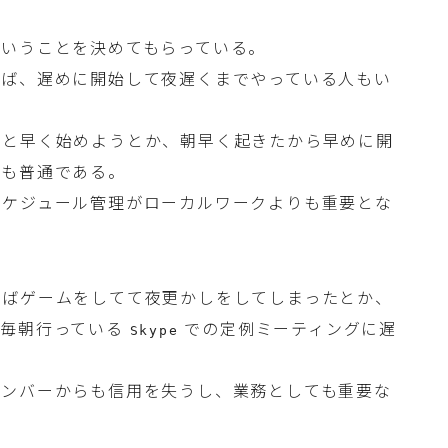
ということを決めてもらっている。
れば、遅めに開始して夜遅くまでやっている人もい
っと早く始めようとか、朝早く起きたから早めに開
とも普通である。
スケジュール管理がローカルワークよりも重要とな
えばゲームをしてて夜更かしをしてしまったとか、
て毎朝行っている
での定例ミーティングに遅
Skype
メンバーからも信用を失うし、業務としても重要な