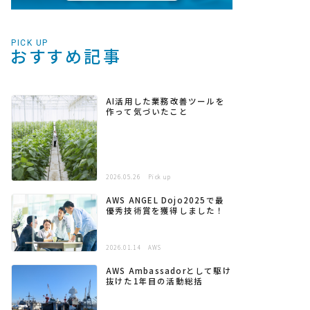
PICK UP
おすすめ記事
AI活用した業務改善ツールを
作って気づいたこと
2026.05.26
Pick up
AWS ANGEL Dojo2025で最
優秀技術賞を獲得しました！
2026.01.14
AWS
AWS Ambassadorとして駆け
抜けた1年目の活動総括