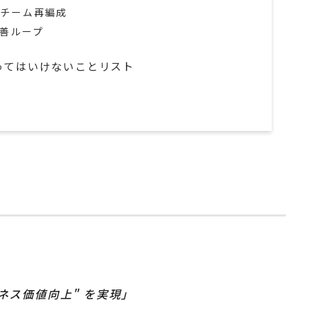
のチーム再編成
善ループ
ってはいけないことリスト
ジネス価値向上" を実現」