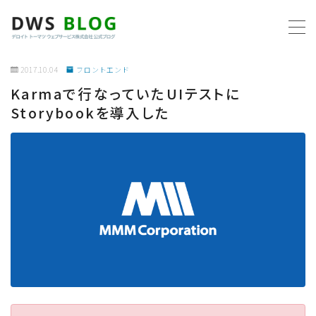
MENU
2017.10.04
フロントエンド
Karmaで行なっていたUIテストに
ホーム
Storybookを導入した
AWS
プログラミング
ビジネス
リモートワーク
社内制度