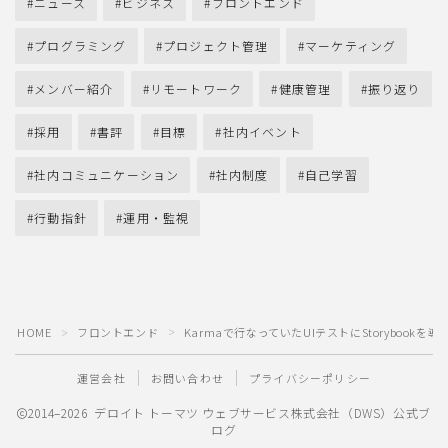
ニュース
ビジネス
フロントエンド
プログラミング
プロジェクト管理
マーケティング
メンバー紹介
リモートワーク
健康管理
振り返り
採用
書評
目標
社内イベント
社内コミュニケーション
社内制度
自己学習
行動指針
運用・監視
HOME
フロントエンド
Karmaで行なっていたUIテストにStorybookを導
＞
＞
運営会社
お問い合わせ
プライバシーポリシー
2014–2026 デロイト トーマツ ウェブサービス株式会社（DWS）公式ブ
ログ