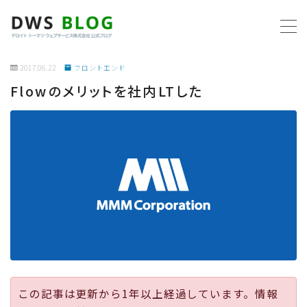
MENU
2017.06.22
フロントエンド
Flowのメリットを社内LTした
ホーム
AWS
プログラミング
ビジネス
リモートワーク
社内制度
この記事は更新から1年以上経過しています。情報