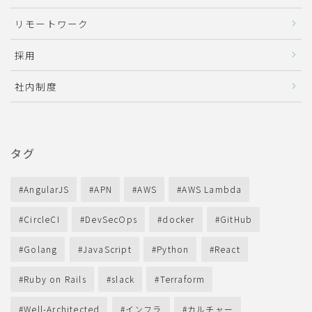
リモートワーク
採用
社内制度
タグ
AngularJS
APN
AWS
AWS Lambda
CircleCI
DevSecOps
docker
GitHub
Golang
JavaScript
Python
React
Ruby on Rails
slack
Terraform
Well-Architected
インフラ
カルチャー