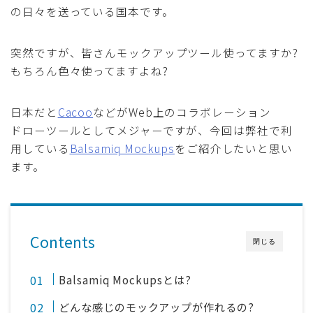
の日々を送っている国本です。
採用
突然ですが、皆さんモックアップツール使ってますか?
公式ページ
もちろん色々使ってますよね?
日本だと
Cacoo
などがWeb上のコラボレーション
ドローツールとしてメジャーですが、今回は弊社で利
用している
Balsamiq Mockups
をご紹介したいと思い
ます。
Contents
閉じる
Balsamiq Mockupsとは?
どんな感じのモックアップが作れるの?