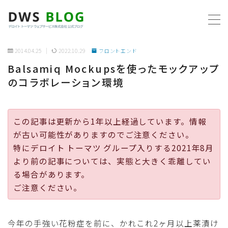
MENU
2014.04.25
2022.10.29
フロントエンド
Balsamiq Mockupsを使ったモックアップ
ホーム
のコラボレーション環境
AWS
この記事は更新から1年以上経過しています。情報
プログラミング
が古い可能性がありますのでご注意ください。
特にデロイト トーマツ グループ入りする2021年8月
ビジネス
より前の記事については、実態と大きく乖離してい
る場合があります。
リモートワーク
ご注意ください。
社内制度
今年の手強い花粉症を前に、かれこれ2ヶ月以上薬漬け