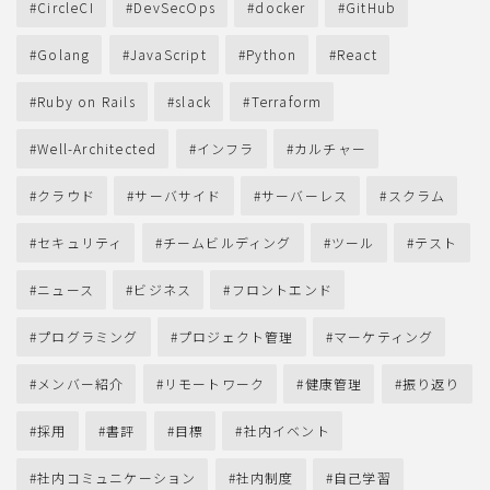
CircleCI
DevSecOps
docker
GitHub
Golang
JavaScript
Python
React
Ruby on Rails
slack
Terraform
Well-Architected
インフラ
カルチャー
クラウド
サーバサイド
サーバーレス
スクラム
セキュリティ
チームビルディング
ツール
テスト
ニュース
ビジネス
フロントエンド
プログラミング
プロジェクト管理
マーケティング
メンバー紹介
リモートワーク
健康管理
振り返り
採用
書評
目標
社内イベント
社内コミュニケーション
社内制度
自己学習